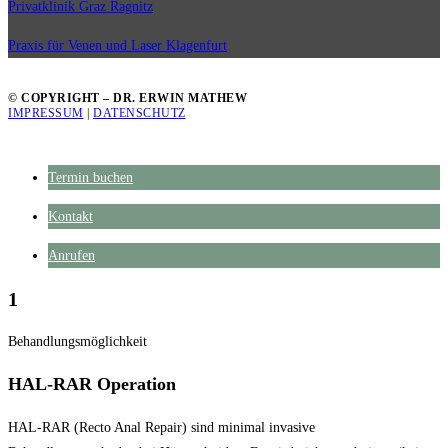
Privatklinik Graz Ragnitz
Praxis für Venen und Laser Klagenfurt
© COPYRIGHT – DR. ERWIN MATHEW
IMPRESSUM
|
DATENSCHUTZ
Termin buchen
Kontakt
Anrufen
1
Behandlungsmöglichkeit
HAL-RAR Operation
HAL-RAR (Recto Anal Repair) sind minimal invasive