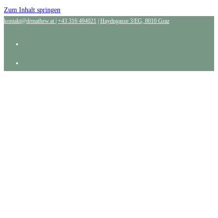
Zum Inhalt springen
kontakt@drmathew.at
|
+43 316 494021
|
Haydngasse 3/EG, 8010 Graz