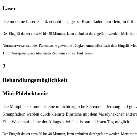
Laser
Die moderne Lasertechnik erlaubt uns, große Krampfadern am Bein, in örtlic
Der Eingriff dauert circa 30 bis 40 Minuten, kann ambulant durchgeführt werden. Meist ist
Normalerweise kann der Patient seine gewohnte Tätigkeit unmittelbar nach dem Eingriff wie
Thromboseprophylaxe über einen Zeitraum von ca. fünf Tagen.
2
Behandlungsmöglichkeit
Mini-Phlebektomie
Die Miniphlebektomie ist eine minichirurgische Seitenastentfernung und gilt
Krampfadern werden durch kleinste Einstiche mit dem Varadyhäkchen entfer
Eine Wiederaufnahme der Alltagsaktivitäten ist am nächsten Tag möglich.
Der Eingriff dauert circa 30 bis 40 Minuten, kann ambulant durchgeführt werden. Meist ist