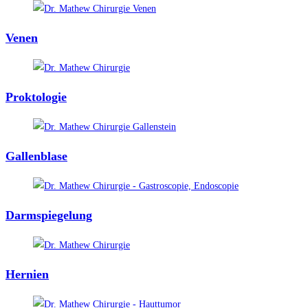
Venen
Proktologie
Gallenblase
Darmspiegelung
Hernien