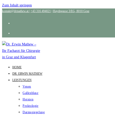
Zum Inhalt springen
kontakt@drmathew.at
|
+43 316 494021
|
Haydngasse 3/EG, 8010 Graz
HOME
DR. ERWIN MATHEW
LEISTUNGEN
Venen
Gallenblase
Hernien
Proktologie
Darmspiegelung