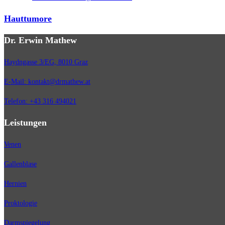
Hauttumore
Dr. Erwin Mathew
Haydngasse 3/EG, 8010 Graz
E-Mail: kontakt@drmathew.at
Telefon: +43 316 494021
Leistungen
Venen
Gallenblase
Hernien
Proktologie
Darmspiegelung