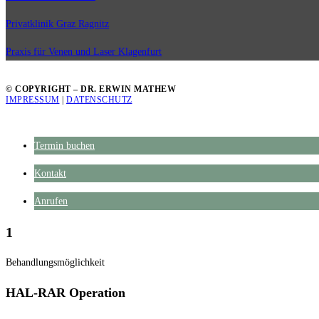
Privatklinik Graz Ragnitz
Praxis für Venen und Laser Klagenfurt
© COPYRIGHT – DR. ERWIN MATHEW
IMPRESSUM
|
DATENSCHUTZ
Termin buchen
Kontakt
Anrufen
1
Behandlungsmöglichkeit
HAL-RAR Operation